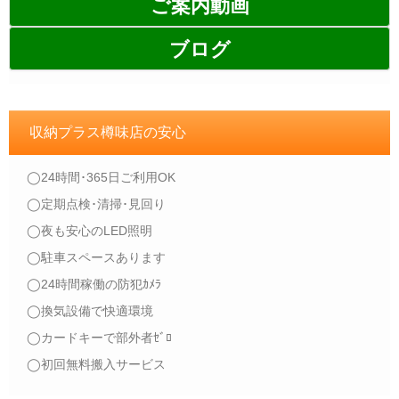
ご案内動画
ブログ
収納プラス樽味店の安心
◯24時間･365日ご利用OK
◯定期点検･清掃･見回り
◯夜も安心のLED照明
◯駐車スペースあります
◯24時間稼働の防犯ｶﾒﾗ
◯換気設備で快適環境
◯カードキーで部外者ｾﾞﾛ
◯初回無料搬入サービス