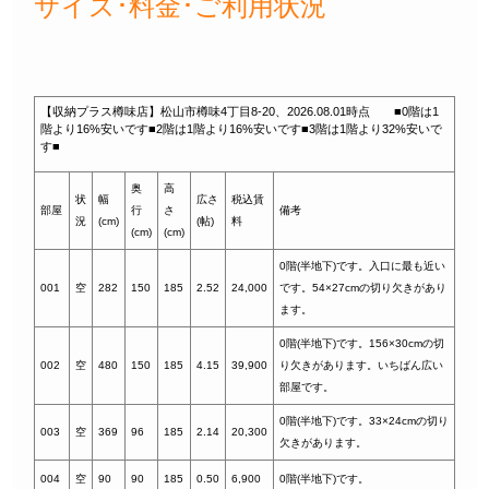
サイズ･料金･ご利用状況
【収納プラス樽味店】松山市樽味4丁目8-20、2026.08.01
時点 ■0階は1
階より16%安いです■2階は1階より16%安いです■3階は1階より32%安いで
す■
奥
高
状
幅
広さ
税込賃
部屋
行
さ
備考
況
(cm)
(帖)
料
(cm)
(cm)
0階(半地下)です。入口に最も近い
001
空
282
150
185
2.52
24,000
です。54×27cmの切り欠きがあり
ます。
0階(半地下)です。156×30cmの切
002
空
480
150
185
4.15
39,900
り欠きがあります。いちばん広い
部屋です。
0階(半地下)です。33×24cmの切り
003
空
369
96
185
2.14
20,300
欠
きがあります。
004
空
90
90
185
0.50
6,900
0階(半地下)です。