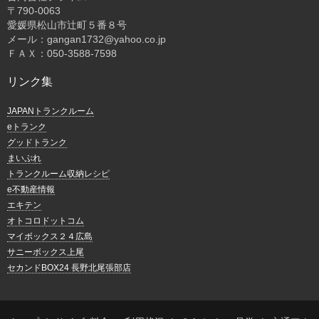
〒
790-0063
愛媛県松山市辻町５番８号
メール：gangan1732@yahoo.co.jp
ＦＡＸ：050-3588-7598
リンク集
JAPANトランクルーム
eトランク
グッドトランク
まいぷれ
トランクルーム収納レシピ
e不動産情報
エキテン
オトコロドットコム
マイボックス２４広島
サニーボックス上尾
セカンドBOX24 長野北尾張部店