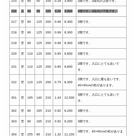
21
5
空
90
50
100
0.28
3,900
2階です。2段式の上段です。
216
入
90
50
100
0.28
3,900
2階です。2段式の下段です。
217
空
90
125
200
0.69
8,300
2階です。
218
空
90
125
200
0.69
8,300
2階です。
219
空
90
125
200
0.69
8,300
2階です。
220
空
110
125
200
0.85
9,800
2階です。
2階です。入口にとても近いで
221
空
110
125
200
0.85
9,800
す。
2階です。入口に最も近いです。
222
空
110
125
200
0.75
8,300
40×40cmの柱があります。
3階です。入口にとても近いで
301
空
165
140
210
1.43
12,500
す。
302
空
90
165
210
0.92
9,200
3階です。
303
空
90
165
210
0.92
9,200
3階です。
3階です。40×40cmの柱がありま
304
空
255
90
210
1.32
11,100