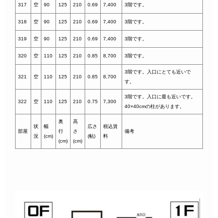
31
7
空
90
125
210
0.69
7,400
3階です。
318
空
90
125
210
0.69
7,400
3階です。
319
空
90
125
210
0.69
7,400
3階です。
320
空
110
125
210
0.85
8,700
3階です。
3階です。入口にとても近いで
321
空
110
125
210
0.85
8,700
す。
3階です。入口に最も近いです。
322
空
110
125
210
0.75
7,300
40×40cmの柱があります。
奥
高
状
幅
広さ
税込賃
部屋
行
さ
備考
況
(cm)
(帖)
料
(cm)
(cm)