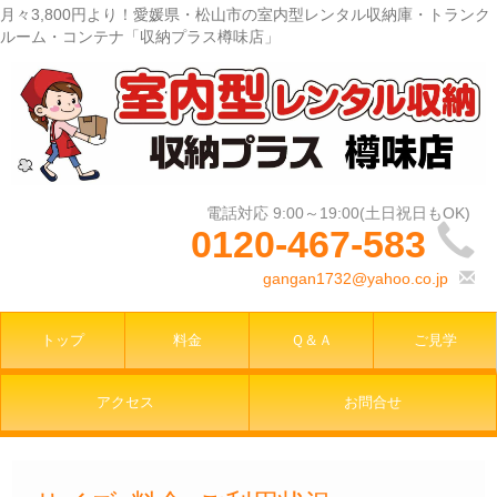
月々3,800円より！愛媛県・松山市の室内型レンタル収納庫・トランク
ルーム・コンテナ「収納プラス樽味店」
0120-467-583
gangan1732@yahoo.co.jp
トップ
料金
Ｑ＆Ａ
ご見学
アクセス
お問合せ