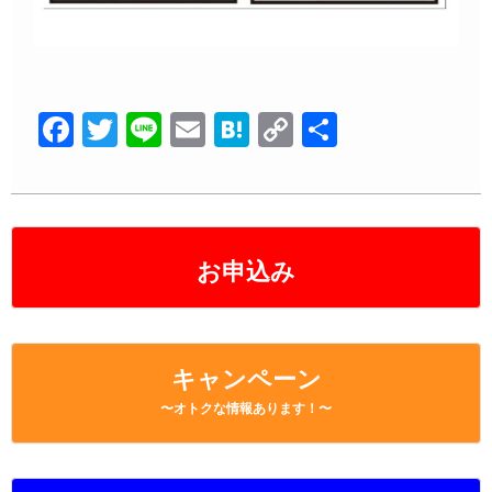
F
T
Li
E
H
C
共
a
wi
n
m
at
o
有
c
tt
e
ail
e
p
e
er
n
y
b
a
Li
お申込み
o
n
o
k
k
キャンペーン
〜オトクな情報あります！〜