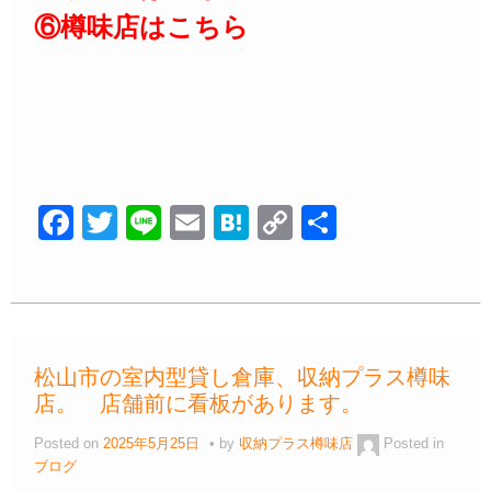
⑥樽味店はこちら
F
T
Li
E
H
C
共
a
wi
n
m
at
o
有
c
tt
e
ail
e
p
e
er
n
y
b
a
Li
松山市の室内型貸し倉庫、収納プラス樽味
o
n
店。 店舗前に看板があります。
o
k
Posted on
2025年5月25日
by
収納プラス樽味店
Posted in
k
ブログ