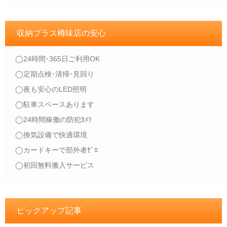
収納プラス樽味店の安心
◯24時間･365日ご利用OK
◯定期点検･清掃･見回り
◯夜も安心のLED照明
◯駐車スペースあります
◯24時間稼働の防犯ｶﾒﾗ
◯換気設備で快適環境
◯カードキーで部外者ｾﾞﾛ
◯初回無料搬入サービス
ピックアップ記事