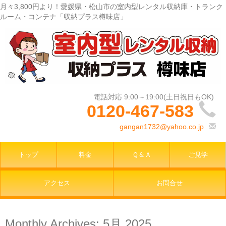
月々3,800円より！愛媛県・松山市の室内型レンタル収納庫・トランク
ルーム・コンテナ「収納プラス樽味店」
0120-467-583
gangan1732@yahoo.co.jp
トップ
料金
Ｑ＆Ａ
ご見学
アクセス
お問合せ
Monthly Archives:
5月 2025