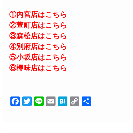
①内宮店はこちら
②萱町店はこちら
③森松店はこちら
④別府店はこちら
⑤小坂店はこちら
⑥樽味店はこちら
F
T
Li
E
H
C
共
a
wi
n
m
at
o
有
c
tt
e
ail
e
p
e
er
n
y