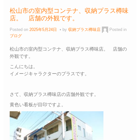
b
a
Li
松山市の室内型コンテナ、収納プラス樽味
o
n
店。 店舗の外観です。
o
k
Posted on
2025年5月24日
by
収納プラス樽味店
Posted in
k
ブログ
松山市の室内型コンテナ、収納プラス樽味店。 店舗の
外観です。
こんにちは。
イメージキャラクターのプラスです。
さて、収納プラス樽味店の店舗外観です。
黄色い看板が目印ですよ。