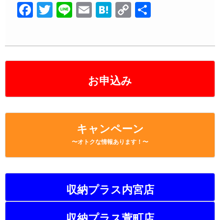
F
T
Li
E
H
C
共
a
wi
n
m
at
o
有
c
tt
e
ail
e
p
e
er
n
y
b
a
Li
お申込み
o
n
o
k
k
キャンペーン
〜オトクな情報あります！〜
収納プラス内宮店
収納プラス萱町店