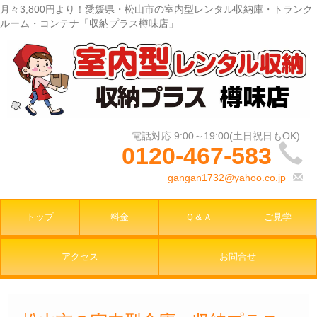
月々3,800円より！愛媛県・松山市の室内型レンタル収納庫・トランク
ルーム・コンテナ「収納プラス樽味店」
0120-467-583
gangan1732@yahoo.co.jp
トップ
料金
Ｑ＆Ａ
ご見学
アクセス
お問合せ