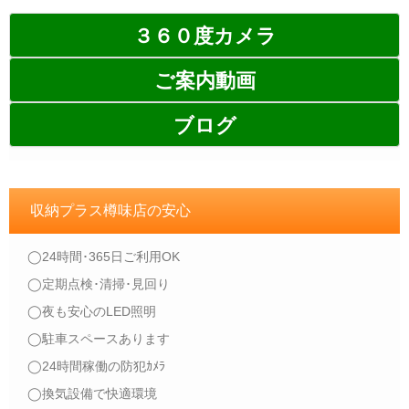
３６０度カメラ
ご案内動画
ブログ
収納プラス樽味店の安心
◯24時間･365日ご利用OK
◯定期点検･清掃･見回り
◯夜も安心のLED照明
◯駐車スペースあります
◯24時間稼働の防犯ｶﾒﾗ
◯換気設備で快適環境