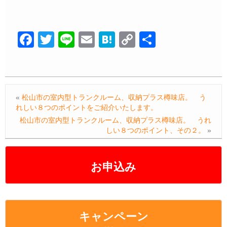
F
T
Li
E
H
C
共
a
wi
n
m
at
o
有
c
tt
e
ail
e
p
e
er
n
y
«
松山市の室内型トランクルーム、収納プラス樽味店。 う
b
a
Li
れしい８つのポイントをご紹介いたします。
o
n
松山市の室内型トランクルーム、収納プラス樽味店。 うれ
しい８つのポイント、その２。
»
o
k
k
お申込み
キャンペーン