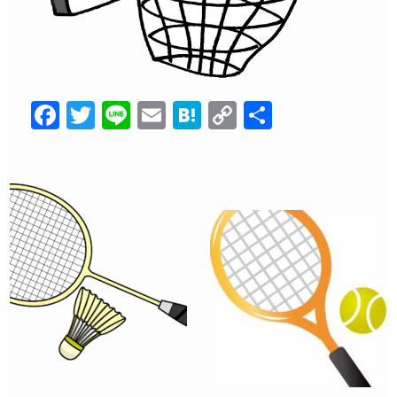
F
T
Li
E
H
C
共
a
wi
n
m
at
o
有
c
tt
e
ail
e
p
e
er
n
y
b
a
Li
o
n
o
k
k