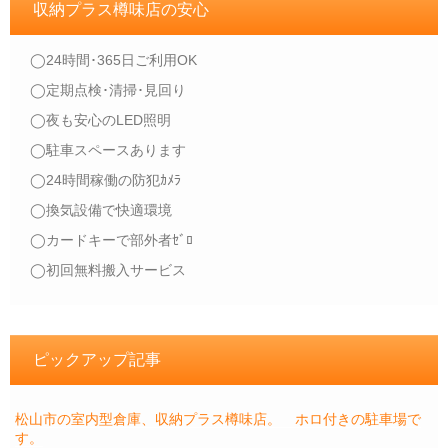
収納プラス樽味店の安心
◯24時間･365日ご利用OK
◯定期点検･清掃･見回り
◯夜も安心のLED照明
◯駐車スペースあります
◯24時間稼働の防犯ｶﾒﾗ
◯換気設備で快適環境
◯カードキーで部外者ｾﾞﾛ
◯初回無料搬入サービス
ピックアップ記事
松山市の室内型倉庫、収納プラス樽味店。 ホロ付きの駐車場で
す。