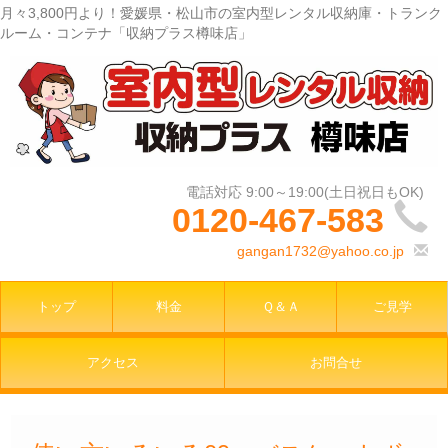
月々3,800円より！愛媛県・松山市の室内型レンタル収納庫・トランク
ルーム・コンテナ「収納プラス樽味店」
0120-467-583
gangan1732@yahoo.co.jp
トップ
料金
Ｑ＆Ａ
ご見学
アクセス
お問合せ