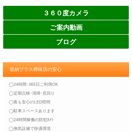
３６０度カメラ
ご案内動画
ブログ
収納プラス樽味店の安心
◯24時間･365日ご利用OK
◯定期点検･清掃･見回り
◯夜も安心のLED照明
◯駐車スペースあります
◯24時間稼働の防犯ｶﾒﾗ
◯換気設備で快適環境