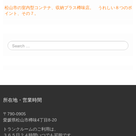
松山市の室内型コンテナ、収納プラス樽味店。 うれしい８つのポ
イント、その７。
所在地・営業時間
〒
790-0905
愛媛県松山市樽味4丁目8-20
トランクルームのご利用は、
３６５日２４時間いつでも可能です。