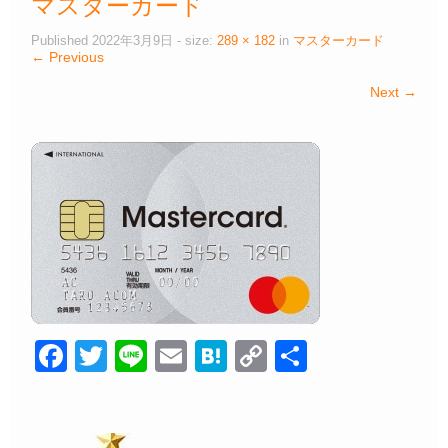
マスターカード
Published
2022年3月9日
- size:
289 × 182
in
マスターカード
← Previous
Next →
F
T
Li
E
H
C
共
a
wi
n
m
at
o
有
c
tt
e
ail
e
p