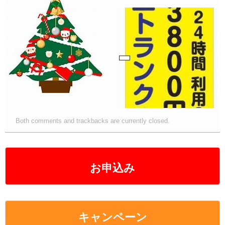
e
er
n
y
b
a
Li
o
n
o
k
k
Both comments and trackbacks are currently closed.
お申込み
キャンペーン