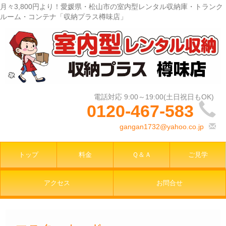
月々3,800円より！愛媛県・松山市の室内型レンタル収納庫・トランク
ルーム・コンテナ「収納プラス樽味店」
0120-467-583
gangan1732@yahoo.co.jp
トップ
料金
Ｑ＆Ａ
ご見学
アクセス
お問合せ